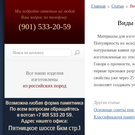
Главная
Статьи
Ви
Мы подробно ответим на любой
Ваш вопрос по телефону:
Виды 
(901) 533-20-59
Материалы для изго
Популярность их испол
натуральные камни п
изготовленные из этих
Говоря о прочности, н
первые признаки разр
Все наши изделия
свойства уже через 2
изготовлены
позволяет создавать у
из российских пород
Другие статьи:
Основные советы при
Классификация памят